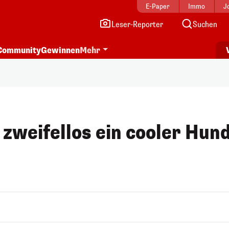
E-Paper
Immo
J
Leser-Reporter
Suchen
Community
Gewinnen
Mehr
 zweifellos ein cooler Hun