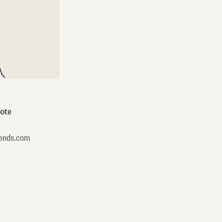
ote
ends.com