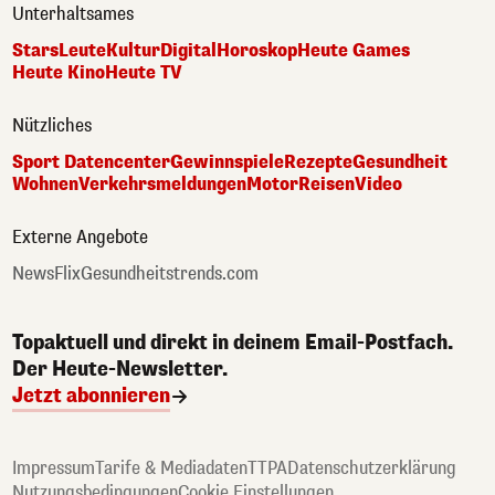
Unterhaltsames
Stars
Leute
Kultur
Digital
Horoskop
Heute Games
Heute Kino
Heute TV
Nützliches
Sport Datencenter
Gewinnspiele
Rezepte
Gesundheit
Wohnen
Verkehrsmeldungen
Motor
Reisen
Video
Externe Angebote
NewsFlix
Gesundheitstrends.com
Topaktuell und direkt in deinem Email-Postfach.
Der Heute-Newsletter.
Jetzt abonnieren
Impressum
Tarife & Mediadaten
TTPA
Datenschutzerklärung
Nutzungsbedingungen
Cookie Einstellungen