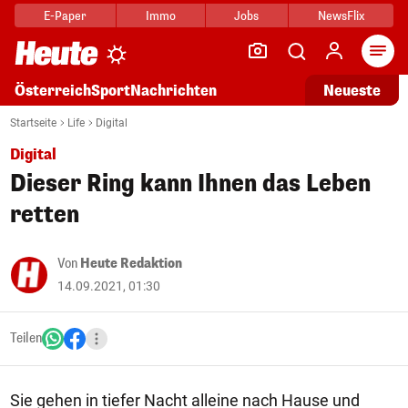
E-Paper
Immo
Jobs
NewsFlix
Arti
Österreich
Sport
Nachrichten
Neueste
Startseite
Life
Digital
Digital
Dieser Ring kann Ihnen das Leben
retten
Von
Heute Redaktion
14.09.2021, 01:30
Teilen
Sie gehen in tiefer Nacht alleine nach Hause und