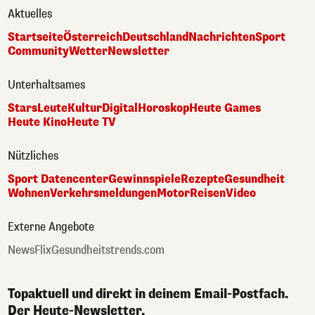
Aktuelles
Startseite
Österreich
Deutschland
Nachrichten
Sport
Community
Wetter
Newsletter
Unterhaltsames
Stars
Leute
Kultur
Digital
Horoskop
Heute Games
Heute Kino
Heute TV
Nützliches
Sport Datencenter
Gewinnspiele
Rezepte
Gesundheit
Wohnen
Verkehrsmeldungen
Motor
Reisen
Video
Externe Angebote
NewsFlix
Gesundheitstrends.com
Topaktuell und direkt in deinem Email-Postfach.
Der Heute-Newsletter.