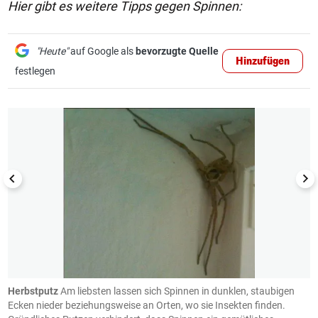
Hier gibt es weitere Tipps gegen Spinnen:
"Heute"
auf Google als
bevorzugte Quelle
Hinzufügen
festlegen
1/5
Herbstputz
Am liebsten lassen sich Spinnen in dunklen, staubigen
F
ie
Ecken nieder beziehungsweise an Orten, wo sie Insekten finden.
e