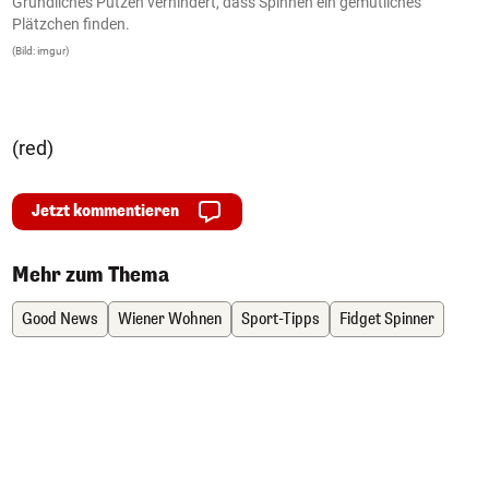
e
Gründliches Putzen verhindert, dass Spinnen ein gemütliches
a
n
Plätzchen finden.
r
ie
(Bild: imgur)
(B
(red)
Jetzt kommentieren
Mehr zum Thema
Good News
Wiener Wohnen
Sport-Tipps
Fidget Spinner