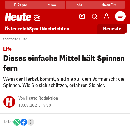
E-Paper
Immo
Jobs
NewsFlix
Arti
Österreich
Sport
Nachrichten
Neueste
Startseite
Life
Life
Dieses einfache Mittel hält Spinnen
fern
Wenn der Herbst kommt, sind sie auf dem Vormarsch: die
Spinnen. Wie Sie sich schützen, erfahren Sie hier.
Von
Heute Redaktion
13.09.2021, 19:30
Teilen