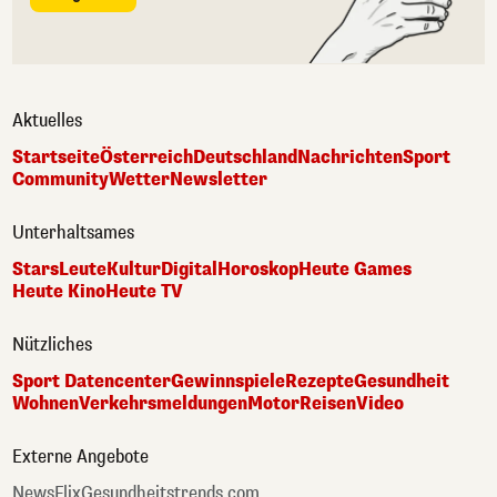
Aktuelles
Startseite
Österreich
Deutschland
Nachrichten
Sport
Community
Wetter
Newsletter
Unterhaltsames
Stars
Leute
Kultur
Digital
Horoskop
Heute Games
Heute Kino
Heute TV
Nützliches
Sport Datencenter
Gewinnspiele
Rezepte
Gesundheit
Wohnen
Verkehrsmeldungen
Motor
Reisen
Video
Externe Angebote
NewsFlix
Gesundheitstrends.com