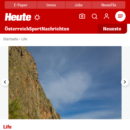
E-Paper
Immo
Jobs
NewsFlix
Arti
Österreich
Sport
Nachrichten
Neueste
i
1/18
Startseite
Life
Life