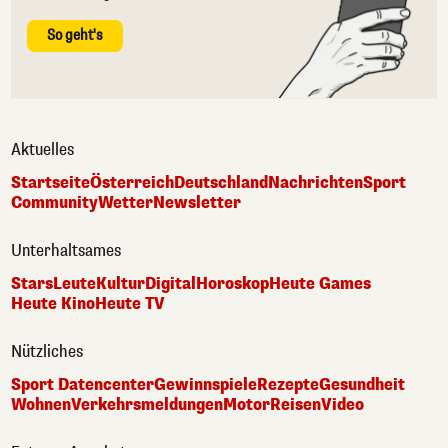
So geht's
Aktuelles
Startseite
Österreich
Deutschland
Nachrichten
Sport
Community
Wetter
Newsletter
Unterhaltsames
Stars
Leute
Kultur
Digital
Horoskop
Heute Games
Heute Kino
Heute TV
Nützliches
Sport Datencenter
Gewinnspiele
Rezepte
Gesundheit
Wohnen
Verkehrsmeldungen
Motor
Reisen
Video