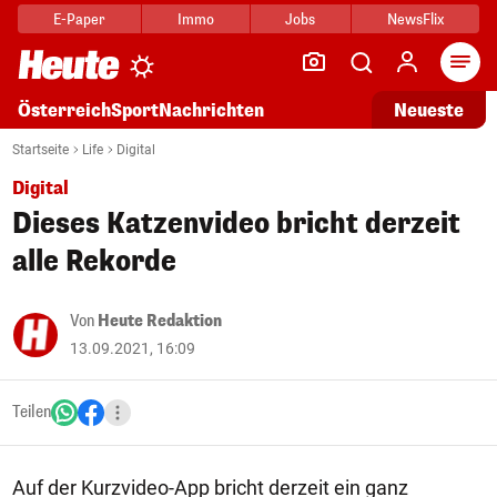
E-Paper
Immo
Jobs
NewsFlix
Arti
Österreich
Sport
Nachrichten
Neueste
Startseite
Life
Digital
Digital
Dieses Katzenvideo bricht derzeit
alle Rekorde
Von
Heute Redaktion
13.09.2021, 16:09
Teilen
Auf der Kurzvideo-App bricht derzeit ein ganz