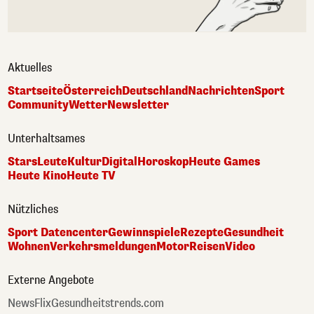
Aktuelles
Startseite
Österreich
Deutschland
Nachrichten
Sport
Community
Wetter
Newsletter
Unterhaltsames
Stars
Leute
Kultur
Digital
Horoskop
Heute Games
Heute Kino
Heute TV
Nützliches
Sport Datencenter
Gewinnspiele
Rezepte
Gesundheit
Wohnen
Verkehrsmeldungen
Motor
Reisen
Video
Externe Angebote
NewsFlix
Gesundheitstrends.com