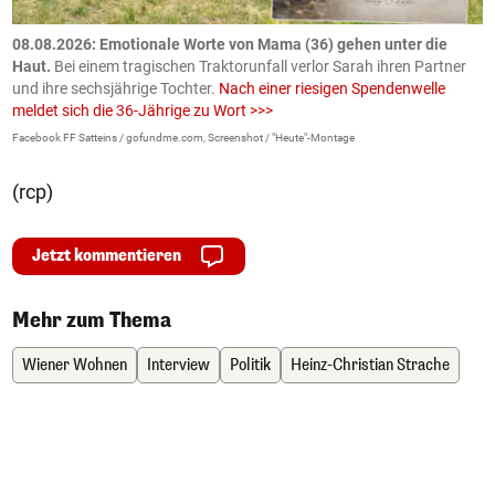
m
08.08.2026: Emotionale Worte von Mama (36) gehen unter die
0
Haut.
Bei einem tragischen Traktorunfall verlor Sarah ihren Partner
B
und ihre sechsjährige Tochter.
Nach einer riesigen Spendenwelle
S
meldet sich die 36-Jährige zu Wort >>>
La
Facebook FF Satteins / gofundme.com, Screenshot / "Heute"-Montage
(rcp)
Jetzt kommentieren
Mehr zum Thema
Wiener Wohnen
Interview
Politik
Heinz-Christian Strache