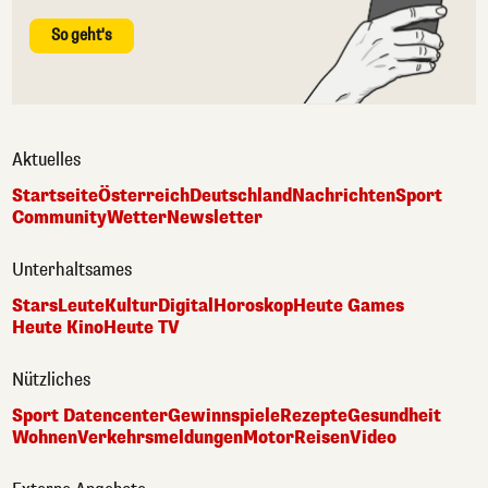
So geht's
Aktuelles
Startseite
Österreich
Deutschland
Nachrichten
Sport
Community
Wetter
Newsletter
Unterhaltsames
Stars
Leute
Kultur
Digital
Horoskop
Heute Games
Heute Kino
Heute TV
Nützliches
Sport Datencenter
Gewinnspiele
Rezepte
Gesundheit
Wohnen
Verkehrsmeldungen
Motor
Reisen
Video