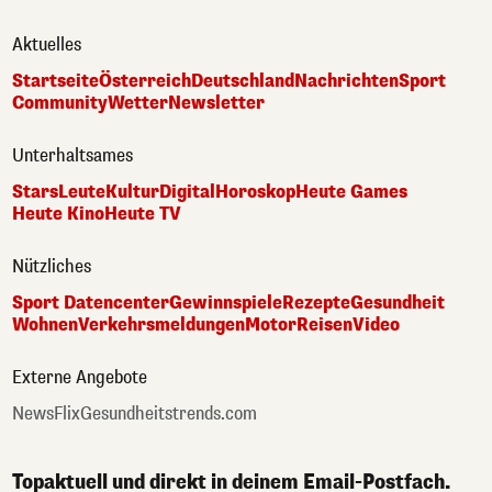
Aktuelles
Startseite
Österreich
Deutschland
Nachrichten
Sport
Community
Wetter
Newsletter
Unterhaltsames
Stars
Leute
Kultur
Digital
Horoskop
Heute Games
Heute Kino
Heute TV
Nützliches
Sport Datencenter
Gewinnspiele
Rezepte
Gesundheit
Wohnen
Verkehrsmeldungen
Motor
Reisen
Video
Externe Angebote
NewsFlix
Gesundheitstrends.com
Topaktuell und direkt in deinem Email-Postfach.