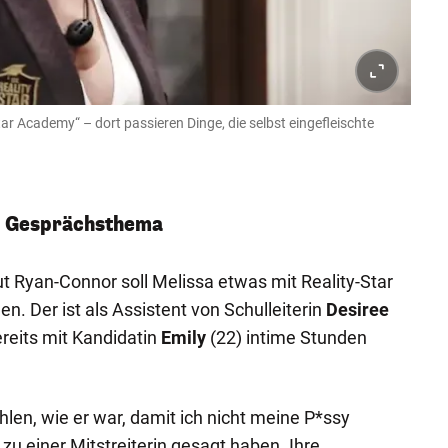
tar Academy“ – dort passieren Dinge, die selbst eingefleischte
ls Gesprächsthema
aut Ryan-Connor soll Melissa etwas mit Reality-Star
n. Der ist als Assistent von Schulleiterin
Desiree
ereits mit Kandidatin
Emily
(22) intime Stunden
len, wie er war, damit ich nicht meine P*ssy
zu einer Mitstreiterin gesagt haben. Ihre