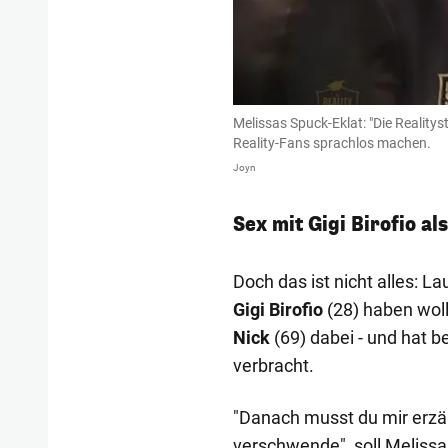
Melissas Spuck-Eklat: "Die Realitys
Reality-Fans sprachlos machen.
Joyn
Sex mit Gigi Birofio a
Doch das ist nicht alles: L
Gigi Birofio
(28) haben wolle
Nick
(69) dabei - und hat b
verbracht.
"Danach musst du mir erzäh
verschwende", soll Melissa 