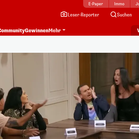
E-Paper
Immo
J
Leser-Reporter
Suchen
Community
Gewinnen
Mehr