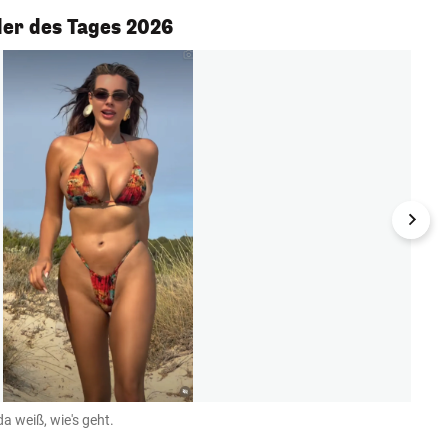
er des Tages 2026
a weiß, wie's geht.
Auch 
Instagr