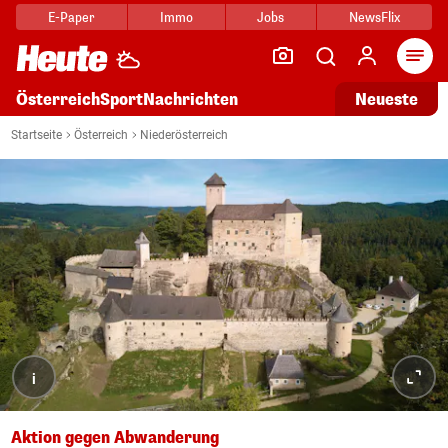
E-Paper
Immo
Jobs
NewsFlix
Arti
Österreich
Sport
Nachrichten
Neueste
Startseite
Österreich
Niederösterreich
i
Aktion gegen Abwanderung