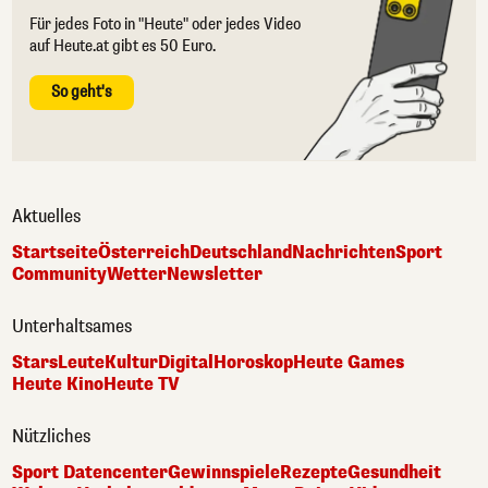
Für jedes Foto in "Heute" oder jedes Video
auf Heute.at gibt es 50 Euro.
So geht's
Aktuelles
Startseite
Österreich
Deutschland
Nachrichten
Sport
Community
Wetter
Newsletter
Unterhaltsames
Stars
Leute
Kultur
Digital
Horoskop
Heute Games
Heute Kino
Heute TV
Nützliches
Sport Datencenter
Gewinnspiele
Rezepte
Gesundheit