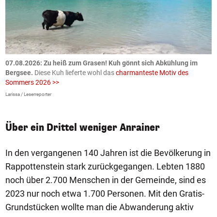
ch
07.08.2026: Zu heiß zum Grasen! Kuh gönnt sich Abkühlung im
0
Bergsee.
Diese Kuh lieferte wohl das
charmanteste Motiv des
S
Sommers 2026 >>
a
>
Larissa / Leserreporter
zV
Über ein Drittel weniger Anrainer
In den vergangenen 140 Jahren ist die Bevölkerung in
Rappottenstein stark zurückgegangen. Lebten 1880
noch über 2.700 Menschen in der Gemeinde, sind es
2023 nur noch etwa 1.700 Personen. Mit den Gratis-
Grundstücken wollte man die Abwanderung aktiv