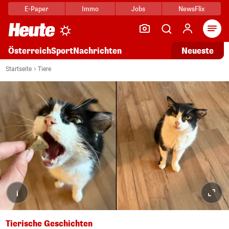
E-Paper
Immo
Jobs
NewsFlix
Arti
Österreich
Sport
Nachrichten
Neueste
Startseite
Tiere
i
Tierische Geschichten