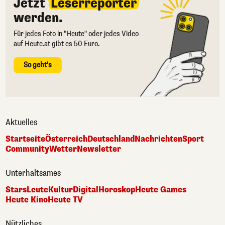
Jetzt
Leserreporter
werden.
Für jedes Foto in "Heute" oder jedes Video
auf Heute.at gibt es 50 Euro.
So geht's
Aktuelles
Startseite
Österreich
Deutschland
Nachrichten
Sport
Community
Wetter
Newsletter
Unterhaltsames
Stars
Leute
Kultur
Digital
Horoskop
Heute Games
Heute Kino
Heute TV
Nützliches