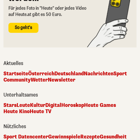
Für jedes Foto in "Heute" oder jedes Video
auf Heute.at gibt es 50 Euro.
So geht's
Aktuelles
Startseite
Österreich
Deutschland
Nachrichten
Sport
Community
Wetter
Newsletter
Unterhaltsames
Stars
Leute
Kultur
Digital
Horoskop
Heute Games
Heute Kino
Heute TV
Nützliches
Sport Datencenter
Gewinnspiele
Rezepte
Gesundheit