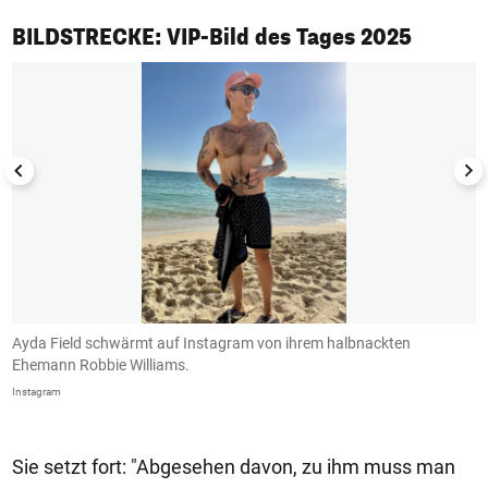
1/50
BILDSTRECKE: VIP-Bild des Tages 2025
r
Ayda Field schwärmt auf Instagram von ihrem halbnackten
S
Ehemann Robbie Williams.
i
Instagram
In
Sie setzt fort: "Abgesehen davon, zu ihm muss man