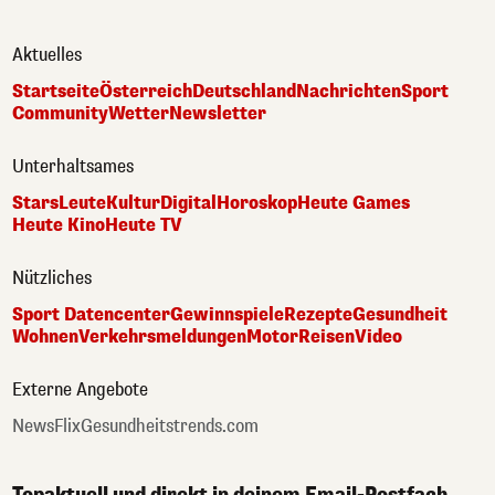
Aktuelles
Startseite
Österreich
Deutschland
Nachrichten
Sport
Community
Wetter
Newsletter
Unterhaltsames
Stars
Leute
Kultur
Digital
Horoskop
Heute Games
Heute Kino
Heute TV
Nützliches
Sport Datencenter
Gewinnspiele
Rezepte
Gesundheit
Wohnen
Verkehrsmeldungen
Motor
Reisen
Video
Externe Angebote
NewsFlix
Gesundheitstrends.com