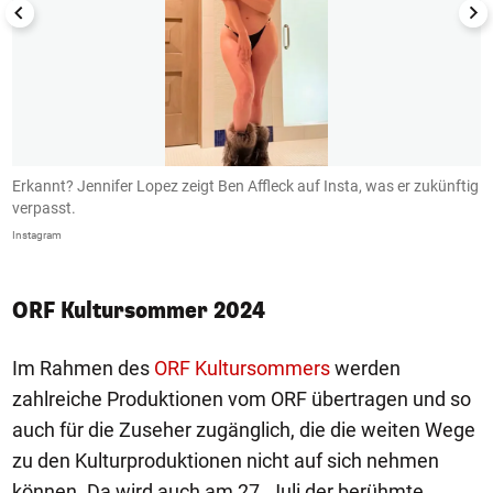
Erkannt? Jennifer Lopez zeigt Ben Affleck auf Insta, was er zukünftig
B
verpasst.
I
Instagram
In
ORF Kultursommer 2024
Im Rahmen des
ORF Kultursommers
werden
zahlreiche Produktionen vom ORF übertragen und so
auch für die Zuseher zugänglich, die die weiten Wege
zu den Kulturproduktionen nicht auf sich nehmen
können. Da wird auch am 27. Juli der berühmte