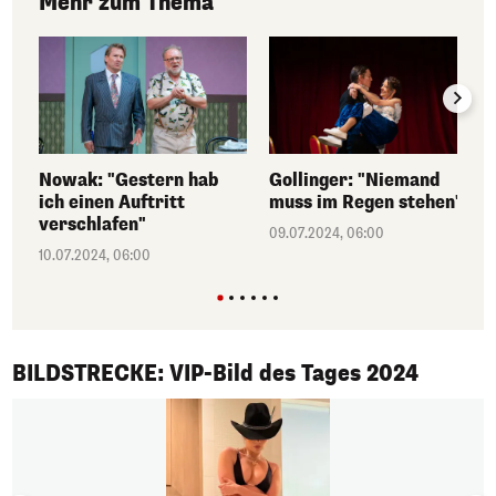
Mehr zum Thema
Nowak: "Gestern hab
Gollinger: "Niemand
ich einen Auftritt
muss im Regen stehen"
verschlafen"
09.07.2024, 06:00
10.07.2024, 06:00
1/50
BILDSTRECKE: VIP-Bild des Tages 2024