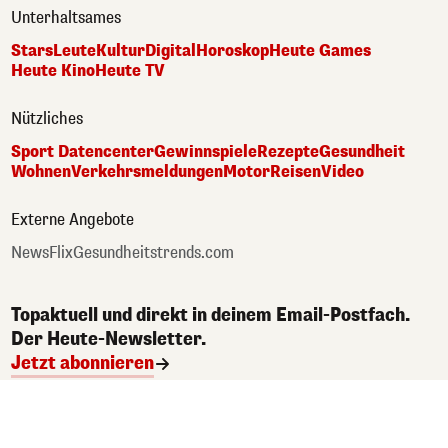
Unterhaltsames
Stars
Leute
Kultur
Digital
Horoskop
Heute Games
Heute Kino
Heute TV
Nützliches
Sport Datencenter
Gewinnspiele
Rezepte
Gesundheit
Wohnen
Verkehrsmeldungen
Motor
Reisen
Video
Externe Angebote
NewsFlix
Gesundheitstrends.com
Topaktuell und direkt in deinem Email-Postfach.
Der Heute-Newsletter.
Jetzt abonnieren
Impressum
Tarife & Mediadaten
TTPA
Datenschutzerklärung