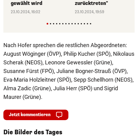
gewählt wird
zurücktreten"
23.10.2024, 16:02
23.10.2024, 19:59
Nach Hofer sprechen die restlichen Abgeordneten:
August Wöginger (ÖVP), Philip Kucher (SPÖ), Nikolaus
Scherak (NEOS), Leonore Gewessler (Grüne),
Susanne Fürst (FPÖ), Juliane Bogner-Strauß (ÖVP),
Eva-Maria Holzleitner (SPÖ), Sepp Schellhorn (NEOS),
Alma Zadic (Grüne), Julia Herr (SPÖ) und Sigrid
Maurer (Grüne).
Jetzt kommentieren
1/50
Die Bilder des Tages