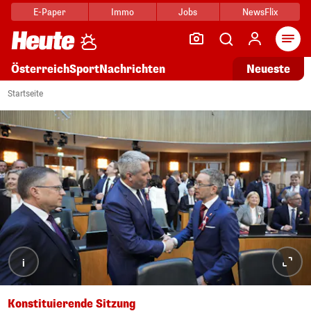
E-Paper
Immo
Jobs
NewsFlix
Arti
Österreich
Sport
Nachrichten
Neueste
Startseite
i
Konstituierende Sitzung