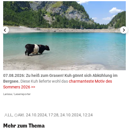
ch
07.08.2026: Zu heiß zum Grasen! Kuh gönnt sich Abkühlung im
0
Bergsee.
Diese Kuh lieferte wohl das
charmanteste Motiv des
S
Sommers 2026 >>
a
>
Larissa / Leserreporter
zV
LL,
Akt. 24.10.2024, 17:28, 24.10.2024, 12:24
Mehr zum Thema