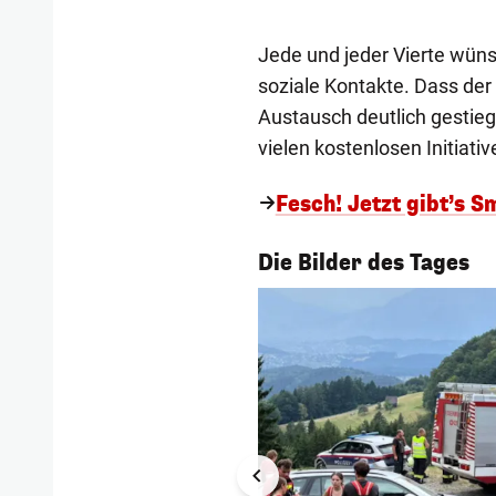
Jede und jeder Vierte wüns
soziale Kontakte. Dass de
Austausch deutlich gestieg
vielen kostenlosen Initiativ
Fesch! Jetzt gibt’s S
1/56
Die Bilder des Tages