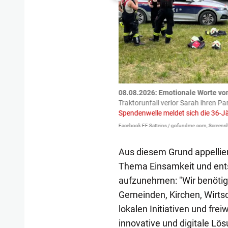
tzte.
Zu einem tragischen
08.08.2026: Emotionale Worte vo
igen gekommen.
Bei einem Frontal-
Traktorunfall verlor Sarah ihren Pa
Spendenwelle meldet sich die 36-J
Facebook FF Satteins / gofundme.com, Screensh
Aus diesem Grund appellie
Thema Einsamkeit und en
aufzunehmen: "Wir benötige
Gemeinden, Kirchen, Wirtsc
lokalen Initiativen und fr
innovative und digitale Lö