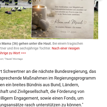
n Mama (36) gehen unter die Haut.
Bei einem tragischen
07.08
rtner und ihre sechsjährige Tochter.
Nach einer riesigen
charm
ährige zu Wort >>>
Larissa 
ot / "Heute"-Montage
rt Schwertner an die nächste Bundesregierung, das
tsprechende Maßnahmen im Regierungsprogramm
n ein breites Bündnis aus Bund, Ländern,
haft und Zivilgesellschaft, die Förderung von
eiwilligem Engagement, sowie einen Fonds, um
sungsansätze rasch unterstützen zu können."