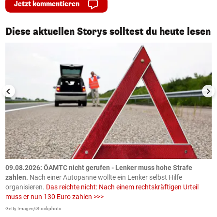
Jetzt kommentieren
1/50
Diese aktuellen Storys solltest du heute lesen
09.08.2026: ÖAMTC nicht gerufen - Lenker muss hohe Strafe
0
en
zahlen.
Nach einer Autopanne wollte ein Lenker selbst Hilfe
H
organisieren.
Das reichte nicht: Nach einem rechtskräftigen Urteil
u
muss er nun 130 Euro zahlen >>>
m
Getty Images/iStockphoto
Fa