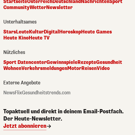
Startseite
Österreich
Deutschland
Nachrichten
Sport
Community
Wetter
Newsletter
Unterhaltsames
Stars
Leute
Kultur
Digital
Horoskop
Heute Games
Heute Kino
Heute TV
Nützliches
Sport Datencenter
Gewinnspiele
Rezepte
Gesundheit
Wohnen
Verkehrsmeldungen
Motor
Reisen
Video
Externe Angebote
NewsFlix
Gesundheitstrends.com
Topaktuell und direkt in deinem Email-Postfach.
Der Heute-Newsletter.
Jetzt abonnieren