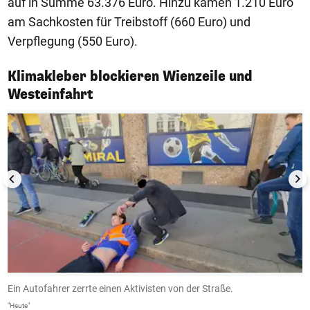
auf in Summe 63.376 Euro. Hinzu kamen 1.210 Euro
am Sachkosten für Treibstoff (660 Euro) und
Verpflegung (550 Euro).
Klimakleber blockieren Wienzeile und
1/5
Westeinfahrt
Ein Autofahrer zerrte einen Aktivisten von der Straße.
A
m
"Heute"