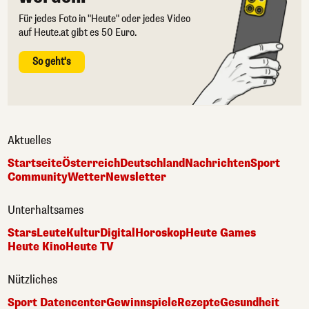
Für jedes Foto in "Heute" oder jedes Video
auf Heute.at gibt es 50 Euro.
So geht's
Aktuelles
Startseite
Österreich
Deutschland
Nachrichten
Sport
Community
Wetter
Newsletter
Unterhaltsames
Stars
Leute
Kultur
Digital
Horoskop
Heute Games
Heute Kino
Heute TV
Nützliches
Sport Datencenter
Gewinnspiele
Rezepte
Gesundheit