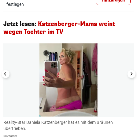
Hinzufügen
festlegen
Jetzt lesen:
Katzenberger-Mama weint
wegen Tochter im TV
1/12
Reality-Star Daniela Katzenberger hat es mit dem Bräunen
M
übertrieben.
(B
Instagram