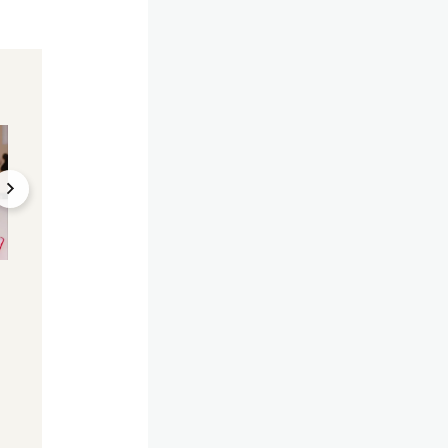
Überglücklich!
Niemand wusste Bes
Paris Hilton spricht
Überraschung! Par
erstmals über Geburt
Hilton verkündet
von Tochter
Geburt von Tochte
28.11.2023, 16:28
24.11.2023, 08:49