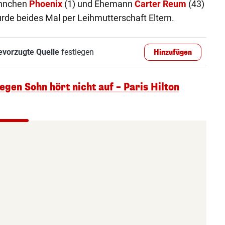
öhnchen
Phoenix
(1) und Ehemann
Carter Reum
(43)
rde beides Mal per Leihmutterschaft Eltern.
evorzugte Quelle
festlegen
Hinzufügen
egen Sohn hört nicht auf – Paris Hilton