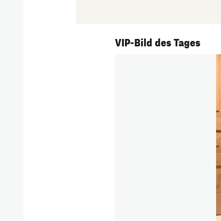
1/231
VIP-Bild des Tages