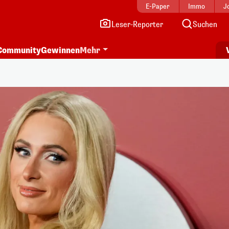
E-Paper
Immo
J
Leser-Reporter
Suchen
Community
Gewinnen
Mehr