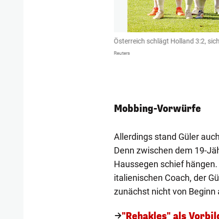
 vorderster Front im Pressing voran.
Österreich schlägt Holland 3:2, sich
: Bei der Top-Chance in Halbzeit eins
Reuters
Mobbing-Vorwürfe
Allerdings stand Güler auch
Denn zwischen dem 19-Jähr
Haussegen schief hängen.
italienischen Coach, der G
zunächst nicht von Beginn a
"Rehakles" als Vorbi