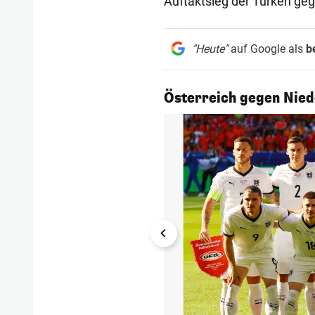
Auftaktsieg der Türken ge
"Heute"
auf Google als
b
1/12
Österreich gegen Nied