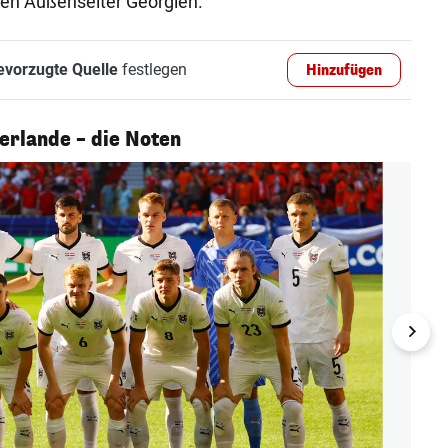
gen Außenseiter Georgien.
evorzugte Quelle
festlegen
Hinzufügen
erlande – die Noten