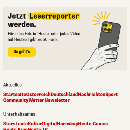
Jetzt
Leserreporter
werden.
Für jedes Foto in "Heute" oder jedes Video
auf Heute.at gibt es 50 Euro.
So geht's
Aktuelles
Startseite
Österreich
Deutschland
Nachrichten
Sport
Community
Wetter
Newsletter
Unterhaltsames
Stars
Leute
Kultur
Digital
Horoskop
Heute Games
Heute Kino
Heute TV