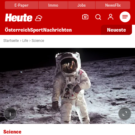
E-Paper
Immo
Jobs
NewsFlix
Arti
Österreich
Sport
Nachrichten
Neueste
Startseite
Life
Science
i
Science