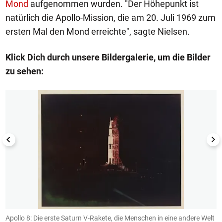
Mond
aufgenommen wurden. "Der Höhepunkt ist
natürlich die Apollo-Mission, die am 20. Juli 1969 zum
ersten Mal den Mond erreichte", sagte Nielsen.
Klick Dich durch unsere Bildergalerie, um die Bilder
zu sehen:
1/10
Apollo 8: Die erste Saturn V-Rakete, die Menschen in eine andere Welt
A