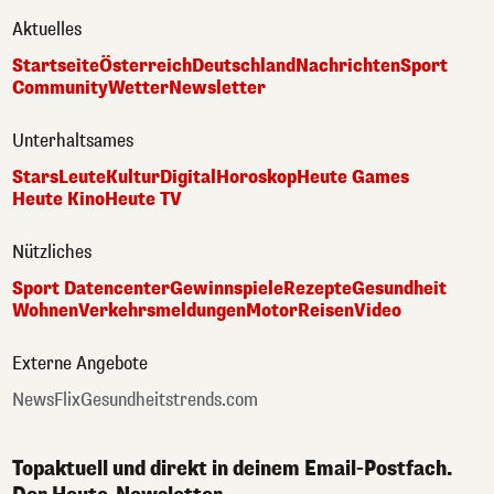
Aktuelles
Startseite
Österreich
Deutschland
Nachrichten
Sport
Community
Wetter
Newsletter
Unterhaltsames
Stars
Leute
Kultur
Digital
Horoskop
Heute Games
Heute Kino
Heute TV
Nützliches
Sport Datencenter
Gewinnspiele
Rezepte
Gesundheit
Wohnen
Verkehrsmeldungen
Motor
Reisen
Video
Externe Angebote
NewsFlix
Gesundheitstrends.com
Topaktuell und direkt in deinem Email-Postfach.