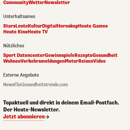
Community
Wetter
Newsletter
Unterhaltsames
Stars
Leute
Kultur
Digital
Horoskop
Heute Games
Heute Kino
Heute TV
Nützliches
Sport Datencenter
Gewinnspiele
Rezepte
Gesundheit
Wohnen
Verkehrsmeldungen
Motor
Reisen
Video
Externe Angebote
NewsFlix
Gesundheitstrends.com
Topaktuell und direkt in deinem Email-Postfach.
Der Heute-Newsletter.
Jetzt abonnieren