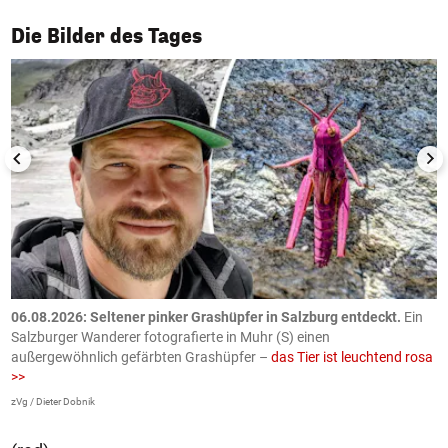
1/50
Die Bilder des Tages
06.08.2026: Seltener pinker Grashüpfer in Salzburg entdeckt.
Ein
0
Salzburger Wanderer fotografierte in Muhr (S) einen
S
außergewöhnlich gefärbten Grashüpfer –
das Tier ist leuchtend rosa
U
>>
AP
zVg / Dieter Dobnik