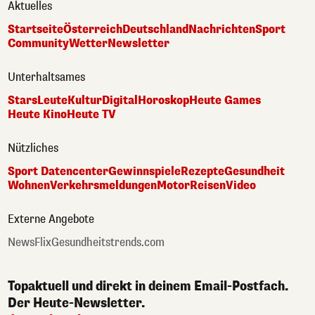
Aktuelles
Startseite
Österreich
Deutschland
Nachrichten
Sport
Community
Wetter
Newsletter
Unterhaltsames
Stars
Leute
Kultur
Digital
Horoskop
Heute Games
Heute Kino
Heute TV
Nützliches
Sport Datencenter
Gewinnspiele
Rezepte
Gesundheit
Wohnen
Verkehrsmeldungen
Motor
Reisen
Video
Externe Angebote
NewsFlix
Gesundheitstrends.com
Topaktuell und direkt in deinem Email-Postfach.
Der Heute-Newsletter.