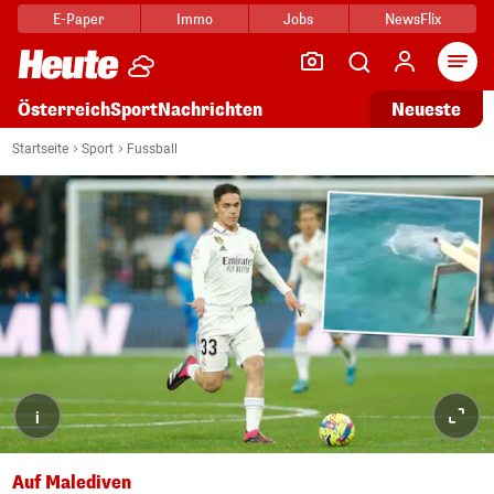
E-Paper
Immo
Jobs
NewsFlix
Arti
Österreich
Sport
Nachrichten
Neueste
Startseite
Sport
Fussball
i
Auf Malediven