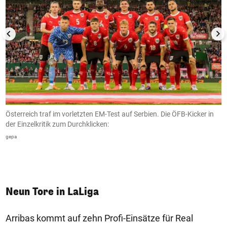
Österreich traf im vorletzten EM-Test auf Serbien. Die ÖFB-Kicker in
P
it
der Einzelkritik zum Durchklicken:
N
"
gepa
G
Neun Tore in LaLiga
Arribas kommt auf zehn Profi-Einsätze für Real