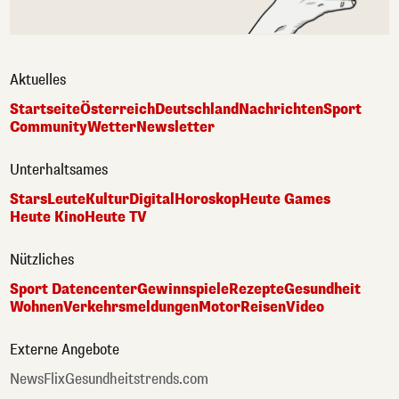
Aktuelles
Startseite
Österreich
Deutschland
Nachrichten
Sport
Community
Wetter
Newsletter
Unterhaltsames
Stars
Leute
Kultur
Digital
Horoskop
Heute Games
Heute Kino
Heute TV
Nützliches
Sport Datencenter
Gewinnspiele
Rezepte
Gesundheit
Wohnen
Verkehrsmeldungen
Motor
Reisen
Video
Externe Angebote
NewsFlix
Gesundheitstrends.com