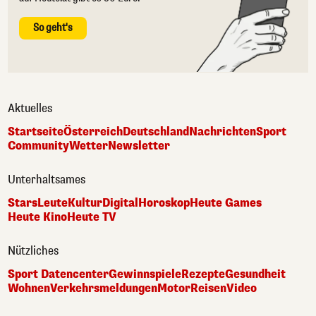
So geht's
Aktuelles
Startseite
Österreich
Deutschland
Nachrichten
Sport
Community
Wetter
Newsletter
Unterhaltsames
Stars
Leute
Kultur
Digital
Horoskop
Heute Games
Heute Kino
Heute TV
Nützliches
Sport Datencenter
Gewinnspiele
Rezepte
Gesundheit
Wohnen
Verkehrsmeldungen
Motor
Reisen
Video