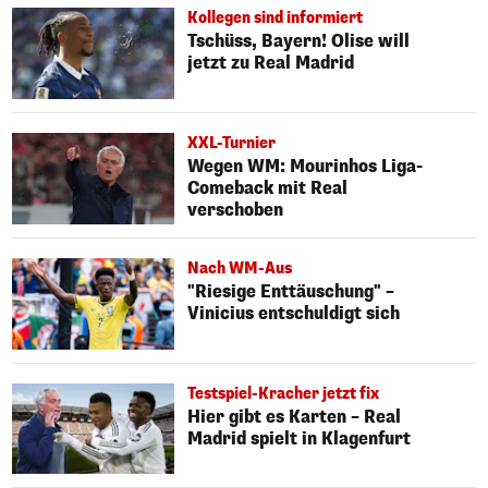
Kollegen sind informiert
Tschüss, Bayern! Olise will
jetzt zu Real Madrid
XXL-Turnier
Wegen WM: Mourinhos Liga-
Comeback mit Real
verschoben
Nach WM-Aus
"Riesige Enttäuschung" –
Vinicius entschuldigt sich
Testspiel-Kracher jetzt fix
Hier gibt es Karten – Real
Madrid spielt in Klagenfurt