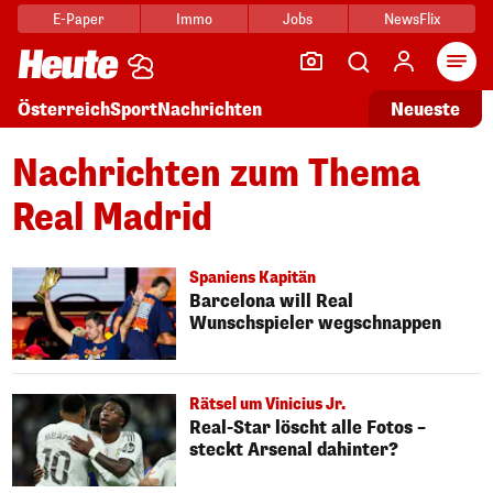
E-Paper
Immo
Jobs
NewsFlix
Arti
Österreich
Sport
Nachrichten
Neueste
Nachrichten zum Thema
Real Madrid
Spaniens Kapitän
Barcelona will Real
Wunschspieler wegschnappen
Rätsel um Vinicius Jr.
Real-Star löscht alle Fotos –
steckt Arsenal dahinter?