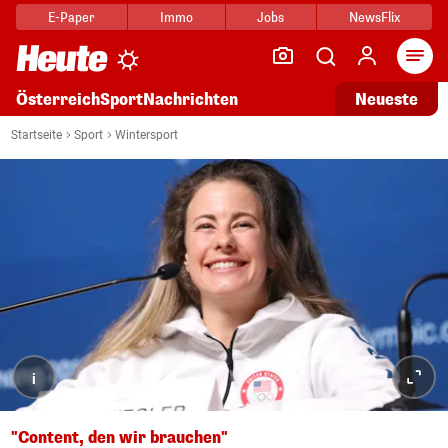
E-Paper
Immo
Jobs
NewsFlix
Arti
Österreich
Sport
Nachrichten
Neueste
Startseite
Sport
Wintersport
i
"Content, den wir brauchen"