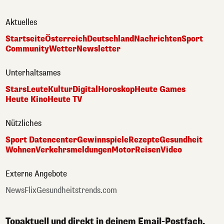
Aktuelles
Startseite
Österreich
Deutschland
Nachrichten
Sport
Community
Wetter
Newsletter
Unterhaltsames
Stars
Leute
Kultur
Digital
Horoskop
Heute Games
Heute Kino
Heute TV
Nützliches
Sport Datencenter
Gewinnspiele
Rezepte
Gesundheit
Wohnen
Verkehrsmeldungen
Motor
Reisen
Video
Externe Angebote
NewsFlix
Gesundheitstrends.com
Topaktuell und direkt in deinem Email-Postfach.