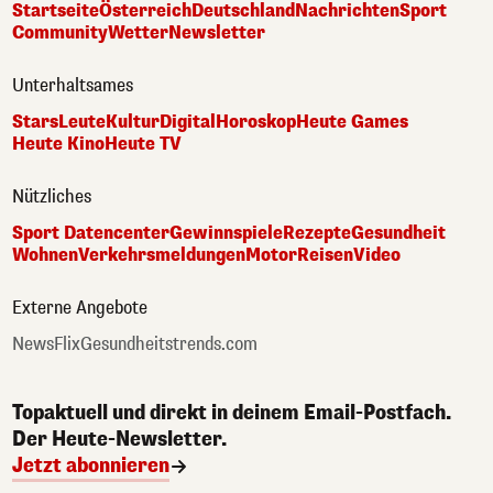
Startseite
Österreich
Deutschland
Nachrichten
Sport
Community
Wetter
Newsletter
Unterhaltsames
Stars
Leute
Kultur
Digital
Horoskop
Heute Games
Heute Kino
Heute TV
Nützliches
Sport Datencenter
Gewinnspiele
Rezepte
Gesundheit
Wohnen
Verkehrsmeldungen
Motor
Reisen
Video
Externe Angebote
NewsFlix
Gesundheitstrends.com
Topaktuell und direkt in deinem Email-Postfach.
Der Heute-Newsletter.
Jetzt abonnieren