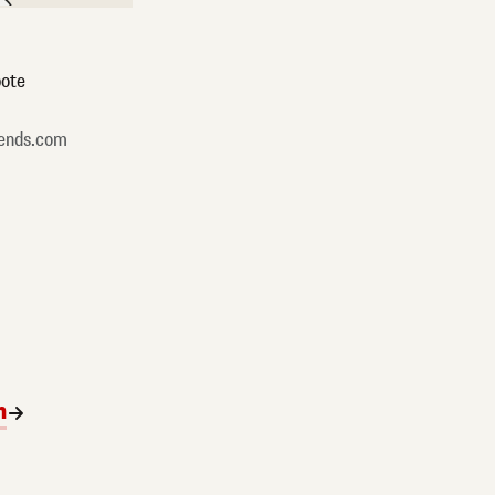
ote
ends.com
n