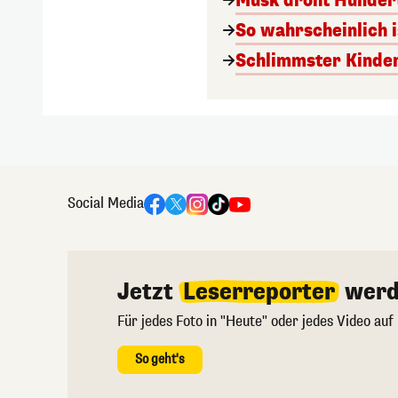
Musk droht Hunder
So wahrscheinlich i
Schlimmster Kinde
Social Media
Jetzt
Leserreporter
werd
Für jedes Foto in "Heute" oder jedes Video auf
So geht's