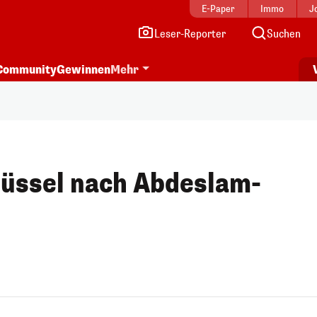
E-Paper
Immo
J
Leser-Reporter
Suchen
Community
Gewinnen
Mehr
rüssel nach Abdeslam-