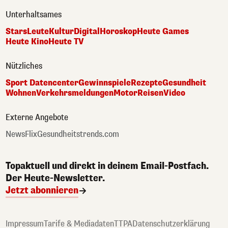
Unterhaltsames
Stars
Leute
Kultur
Digital
Horoskop
Heute Games
Heute Kino
Heute TV
Nützliches
Sport Datencenter
Gewinnspiele
Rezepte
Gesundheit
Wohnen
Verkehrsmeldungen
Motor
Reisen
Video
Externe Angebote
NewsFlix
Gesundheitstrends.com
Topaktuell und direkt in deinem Email-Postfach.
Der Heute-Newsletter.
Jetzt abonnieren
Impressum
Tarife & Mediadaten
TTPA
Datenschutzerklärung