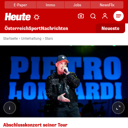
E-Paper
Immo
Jobs
NewsFlix
Arti
Österreich
Sport
Nachrichten
Neueste
Startseite
Unterhaltung
Stars
i
Abschlusskonzert seiner Tour