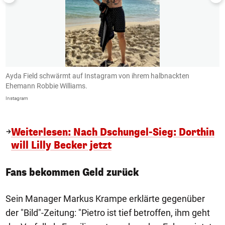
r
Ayda Field schwärmt auf Instagram von ihrem halbnackten
S
Ehemann Robbie Williams.
i
Instagram
In
Weiterlesen: Nach Dschungel-Sieg: Dorthin
will Lilly Becker jetzt
Fans bekommen Geld zurück
Sein Manager Markus Krampe erklärte gegenüber
der "Bild"-Zeitung: "Pietro ist tief betroffen, ihm geht