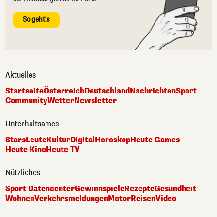
So geht's
Aktuelles
Startseite
Österreich
Deutschland
Nachrichten
Sport
Community
Wetter
Newsletter
Unterhaltsames
Stars
Leute
Kultur
Digital
Horoskop
Heute Games
Heute Kino
Heute TV
Nützliches
Sport Datencenter
Gewinnspiele
Rezepte
Gesundheit
Wohnen
Verkehrsmeldungen
Motor
Reisen
Video