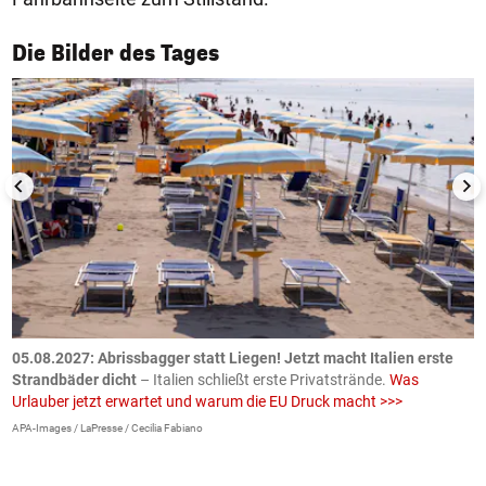
1/50
Die Bilder des Tages
.
05.08.2027:
Abrissbagger statt Liegen! Jetzt macht Italien erste
0
Strandbäder dicht
– Italien schließt erste Privatstrände.
Was
W
Urlauber jetzt erwartet und warum die EU Druck macht >>>
G
E
APA-Images / LaPresse / Cecilia Fabiano
iS