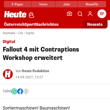
E-Paper
Immo
Jobs
NewsFlix
Arti
Österreich
Sport
Nachrichten
Neueste
Startseite
Life
Digital
Digital
Fallout 4 mit Contraptions
Workshop erweitert
Von
Heute Redaktion
14.09.2021, 13:27
Teilen
Sortiermaschinen! Baumaschinen!