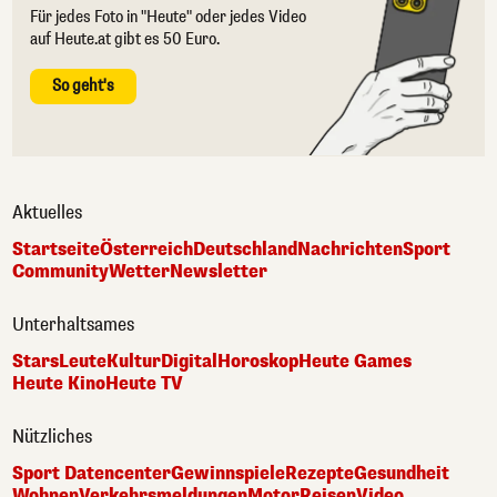
Für jedes Foto in "Heute" oder jedes Video
auf Heute.at gibt es 50 Euro.
So geht's
Aktuelles
Startseite
Österreich
Deutschland
Nachrichten
Sport
Community
Wetter
Newsletter
Unterhaltsames
Stars
Leute
Kultur
Digital
Horoskop
Heute Games
Heute Kino
Heute TV
Nützliches
Sport Datencenter
Gewinnspiele
Rezepte
Gesundheit
Wohnen
Verkehrsmeldungen
Motor
Reisen
Video