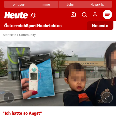
E-Paper
Immo
Jobs
NewsFlix
Arti
Österreich
Sport
Nachrichten
Neueste
Startseite
Community
i
"Ich hatte so Angst"