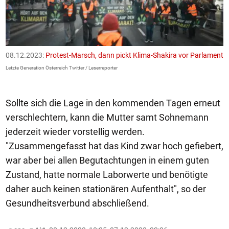
08.12.2023:
Protest-Marsch, dann pickt Klima-Shakira vor Parlament
0
Letzte Generation Österreich Twitter / Leserreporter
Le
Sollte sich die Lage in den kommenden Tagen erneut
verschlechtern, kann die Mutter samt Sohnemann
jederzeit wieder vorstellig werden.
"Zusammengefasst hat das Kind zwar hoch gefiebert,
war aber bei allen Begutachtungen in einem guten
Zustand, hatte normale Laborwerte und benötigte
daher auch keinen stationären Aufenthalt", so der
Gesundheitsverbund abschließend.