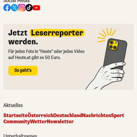
Social Media
Jetzt
Leserreporter
werden.
Für jedes Foto in "Heute" oder jedes Video
auf Heute.at gibt es 50 Euro.
So geht's
Aktuelles
Startseite
Österreich
Deutschland
Nachrichten
Sport
Community
Wetter
Newsletter
Unterhaltsames