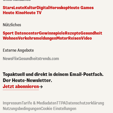
Stars
Leute
Kultur
Digital
Horoskop
Heute Games
Heute Kino
Heute TV
Nützliches
Sport Datencenter
Gewinnspiele
Rezepte
Gesundheit
Wohnen
Verkehrsmeldungen
Motor
Reisen
Video
Externe Angebote
NewsFlix
Gesundheitstrends.com
Topaktuell und direkt in deinem Email-Postfach.
Der Heute-Newsletter.
Jetzt abonnieren
Impressum
Tarife & Mediadaten
TTPA
Datenschutzerklärung
Nutzungsbedingungen
Cookie Einstellungen