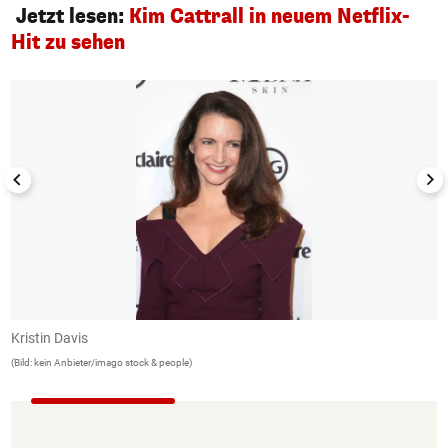
Jetzt lesen:
Kim Cattrall in neuem Netflix-
Hit zu sehen
1/6
Kristin Davis
K
(Bild: kein Anbieter/imago stock & people)
(B