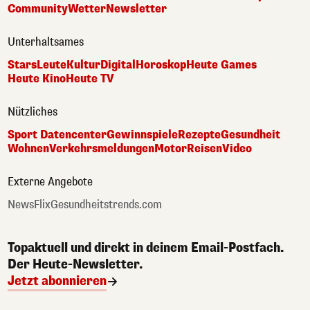
Community
Wetter
Newsletter
Unterhaltsames
Stars
Leute
Kultur
Digital
Horoskop
Heute Games
Heute Kino
Heute TV
Nützliches
Sport Datencenter
Gewinnspiele
Rezepte
Gesundheit
Wohnen
Verkehrsmeldungen
Motor
Reisen
Video
Externe Angebote
NewsFlix
Gesundheitstrends.com
Topaktuell und direkt in deinem Email-Postfach.
Der Heute-Newsletter.
Jetzt abonnieren