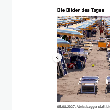
1/53
Die Bilder des Tages
tzte.
Zu einem tragischen
05.08.2027:
Abrissbagger statt Li