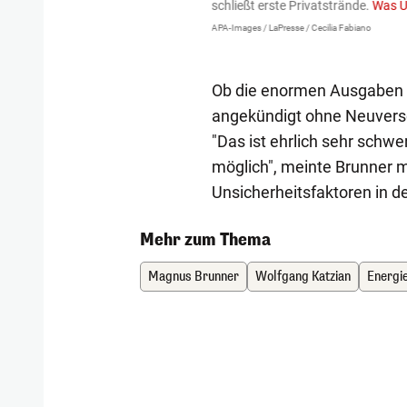
igen gekommen.
Bei einem Frontal-
schließt erste Privatstrände.
Was U
APA-Images / LaPresse / Cecilia Fabiano
Ob die enormen Ausgaben t
angekündigt ohne Neuversc
"Das ist ehrlich sehr schw
möglich", meinte Brunner m
Unsicherheitsfaktoren in d
Mehr zum Thema
Magnus Brunner
Wolfgang Katzian
Energi