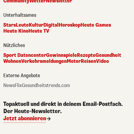
Community
Wetter
Newsletter
Unterhaltsames
Stars
Leute
Kultur
Digital
Horoskop
Heute Games
Heute Kino
Heute TV
Nützliches
Sport Datencenter
Gewinnspiele
Rezepte
Gesundheit
Wohnen
Verkehrsmeldungen
Motor
Reisen
Video
Externe Angebote
NewsFlix
Gesundheitstrends.com
Topaktuell und direkt in deinem Email-Postfach.
Der Heute-Newsletter.
Jetzt abonnieren