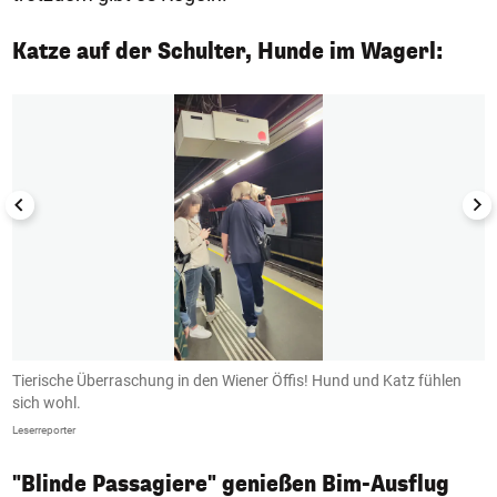
Katze auf der Schulter, Hunde im Wagerl:
1/4
Tierische Überraschung in den Wiener Öffis! Hund und Katz fühlen
T
sich wohl.
s
Leserreporter
Le
"Blinde Passagiere" genießen Bim-Ausflug