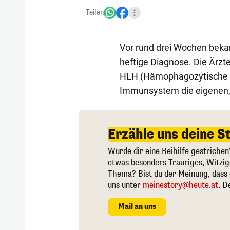
Teilen
Vor rund drei Wochen bek
heftige Diagnose. Die Ärzt
HLH (Hämophagozytische Ly
Immunsystem die eigenen, 
Erzähle uns deine S
Wurde dir eine Beihilfe gestrichen
etwas besonders Trauriges, Witzi
Thema? Bist du der Meinung, dass 
uns unter
meinestory@heute.at
. D
Mail an uns