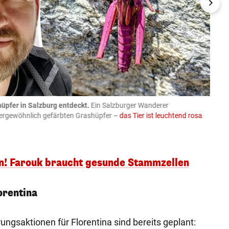
üpfer in Salzburg entdeckt.
Ein Salzburger Wanderer
05.08
ußergewöhnlich gefärbten Grashüpfer –
das Tier ist leuchtend rosa
schlie
APA-Imag
! Farouk braucht gesunde Stammzellen
orentina
ngsaktionen für Florentina sind bereits geplant: