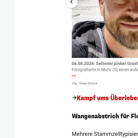
tzte.
Zu einem tragischen
06.08.2026: Seltener pinker Grash
igen gekommen.
Bei einem Frontal-
fotografierte in Muhr (S) einen a
>>
zVg / Dieter Dobnik
Kampf ums Überleben
Wangenabstrich für Fl
Mehrere Stammzelltypisieru