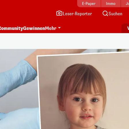
E-Paper
Immo
J
Leser-Reporter
Suchen
Community
Gewinnen
Mehr