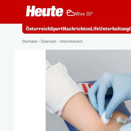
Wien 33°
Österreich
Sport
Nachrichten
Life
Unterhaltung
Startseite
Österreich
Oberösterreich