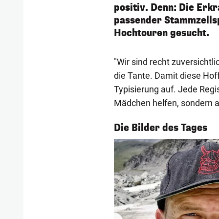
positiv. Denn: Die Erkr
passender Stammzellsp
Hochtouren gesucht.
"Wir sind recht zuversichtl
die Tante. Damit diese Hoffn
Typisierung auf. Jede Regi
Mädchen helfen, sondern 
1/54
Die Bilder des Tages