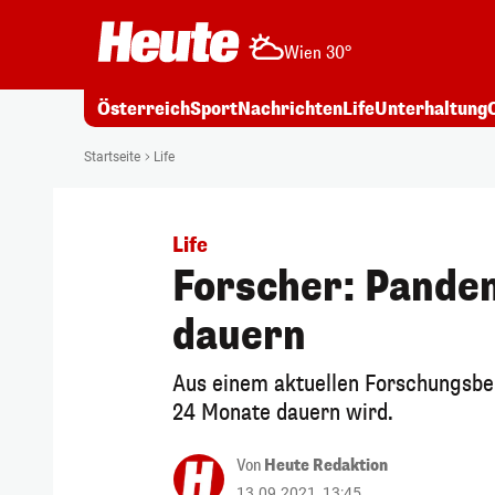
Wien 30°
Österreich
Sport
Nachrichten
Life
Unterhaltung
Startseite
Life
Life
Forscher: Pandem
dauern
Aus einem aktuellen Forschungsber
24 Monate dauern wird.
Von
Heute Redaktion
13.09.2021, 13:45