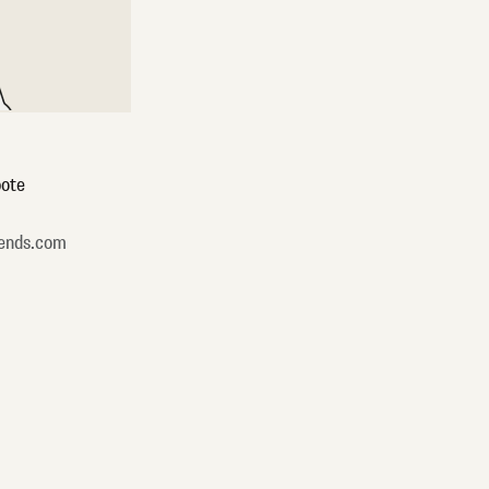
ote
ends.com