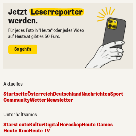
Jetzt
Leserreporter
werden.
Für jedes Foto in "Heute" oder jedes Video
auf Heute.at gibt es 50 Euro.
So geht's
Aktuelles
Startseite
Österreich
Deutschland
Nachrichten
Sport
Community
Wetter
Newsletter
Unterhaltsames
Stars
Leute
Kultur
Digital
Horoskop
Heute Games
Heute Kino
Heute TV