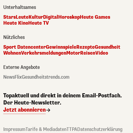
Unterhaltsames
Stars
Leute
Kultur
Digital
Horoskop
Heute Games
Heute Kino
Heute TV
Nützliches
Sport Datencenter
Gewinnspiele
Rezepte
Gesundheit
Wohnen
Verkehrsmeldungen
Motor
Reisen
Video
Externe Angebote
NewsFlix
Gesundheitstrends.com
Topaktuell und direkt in deinem Email-Postfach.
Der Heute-Newsletter.
Jetzt abonnieren
Impressum
Tarife & Mediadaten
TTPA
Datenschutzerklärung