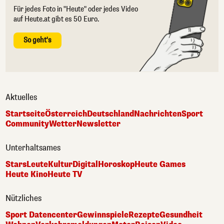
Für jedes Foto in "Heute" oder jedes Video
auf Heute.at gibt es 50 Euro.
So geht's
Aktuelles
Startseite
Österreich
Deutschland
Nachrichten
Sport
Community
Wetter
Newsletter
Unterhaltsames
Stars
Leute
Kultur
Digital
Horoskop
Heute Games
Heute Kino
Heute TV
Nützliches
Sport Datencenter
Gewinnspiele
Rezepte
Gesundheit