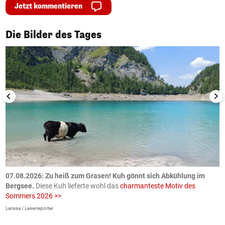
Jetzt kommentieren
1/50
Die Bilder des Tages
ch
07.08.2026: Zu heiß zum Grasen! Kuh gönnt sich Abkühlung im
0
Bergsee.
Diese Kuh lieferte wohl das
charmanteste Motiv des
S
Sommers 2026 >>
a
>
Larissa / Leserreporter
zV