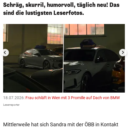
Schräg, skurril, humorvoll, täglich neu! Das
sind die lustigsten Leserfotos.
1/50
18.07.2026:
Frau schläft in Wien mit 3 Promille auf Dach von BMW
1
F
Leserreporter
Le
Mittlerweile hat sich Sandra mit der ÖBB in Kontakt