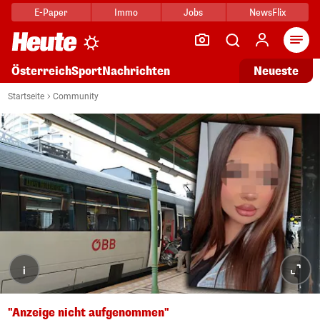
E-Paper
Immo
Jobs
NewsFlix
Arti
Österreich
Sport
Nachrichten
Neueste
Startseite
Community
i
"Anzeige nicht aufgenommen"