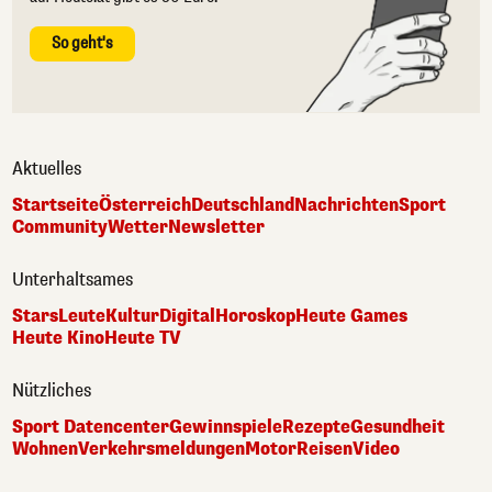
So geht's
Aktuelles
Startseite
Österreich
Deutschland
Nachrichten
Sport
Community
Wetter
Newsletter
Unterhaltsames
Stars
Leute
Kultur
Digital
Horoskop
Heute Games
Heute Kino
Heute TV
Nützliches
Sport Datencenter
Gewinnspiele
Rezepte
Gesundheit
Wohnen
Verkehrsmeldungen
Motor
Reisen
Video