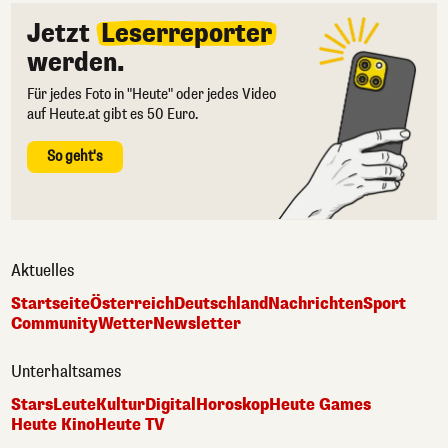
Jetzt
Leserreporter
werden.
Für jedes Foto in "Heute" oder jedes Video
auf Heute.at gibt es 50 Euro.
So geht's
Aktuelles
Startseite
Österreich
Deutschland
Nachrichten
Sport
Community
Wetter
Newsletter
Unterhaltsames
Stars
Leute
Kultur
Digital
Horoskop
Heute Games
Heute Kino
Heute TV