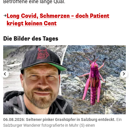
Betroffene eine lange Qual.
Long Covid, Schmerzen – doch Patient
kriegt keinen Cent
1/50
Die Bilder des Tages
06.08.2026: Seltener pinker Grashüpfer in Salzburg entdeckt.
Ein
0
Salzburger Wanderer fotografierte in Muhr (S) einen
S