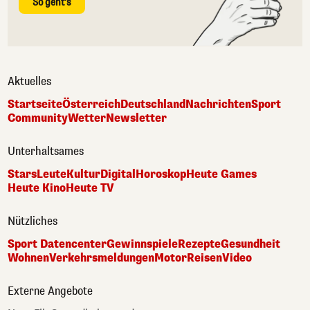
So geht's
Aktuelles
Startseite
Österreich
Deutschland
Nachrichten
Sport
Community
Wetter
Newsletter
Unterhaltsames
Stars
Leute
Kultur
Digital
Horoskop
Heute Games
Heute Kino
Heute TV
Nützliches
Sport Datencenter
Gewinnspiele
Rezepte
Gesundheit
Wohnen
Verkehrsmeldungen
Motor
Reisen
Video
Externe Angebote