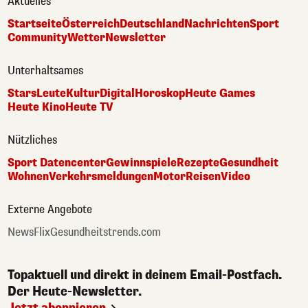
Aktuelles
Startseite
Österreich
Deutschland
Nachrichten
Sport
Community
Wetter
Newsletter
Unterhaltsames
Stars
Leute
Kultur
Digital
Horoskop
Heute Games
Heute Kino
Heute TV
Nützliches
Sport Datencenter
Gewinnspiele
Rezepte
Gesundheit
Wohnen
Verkehrsmeldungen
Motor
Reisen
Video
Externe Angebote
NewsFlix
Gesundheitstrends.com
Topaktuell und direkt in deinem Email-Postfach.
Der Heute-Newsletter.
Jetzt abonnieren