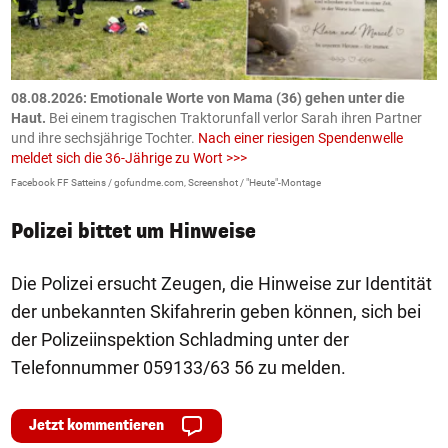
m
08.08.2026: Emotionale Worte von Mama (36) gehen unter die
0
Haut.
Bei einem tragischen Traktorunfall verlor Sarah ihren Partner
B
und ihre sechsjährige Tochter.
Nach einer riesigen Spendenwelle
S
meldet sich die 36-Jährige zu Wort >>>
La
Facebook FF Satteins / gofundme.com, Screenshot / "Heute"-Montage
Polizei bittet um Hinweise
Die Polizei ersucht Zeugen, die Hinweise zur Identität
der unbekannten Skifahrerin geben können, sich bei
der Polizeiinspektion Schladming unter der
Telefonnummer 059133/63 56 zu melden.
Jetzt kommentieren