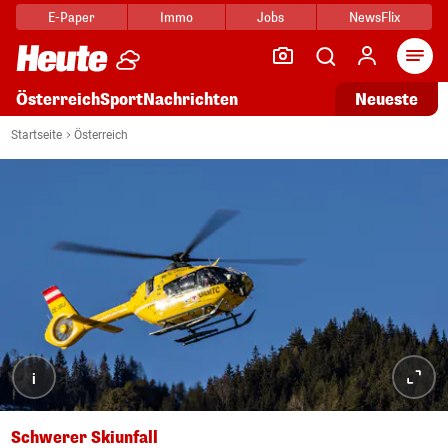
E-Paper
Immo
Jobs
NewsFlix
Arti
Österreich
Sport
Nachrichten
Neueste
Startseite
Österreich
i
Schwerer Skiunfall