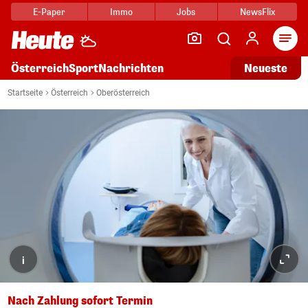
E-Paper
Immo
Jobs
NewsFlix
Arti
Österreich
Sport
Nachrichten
Neueste
Startseite
Österreich
Oberösterreich
i
Nach Zahlung sofort Termin