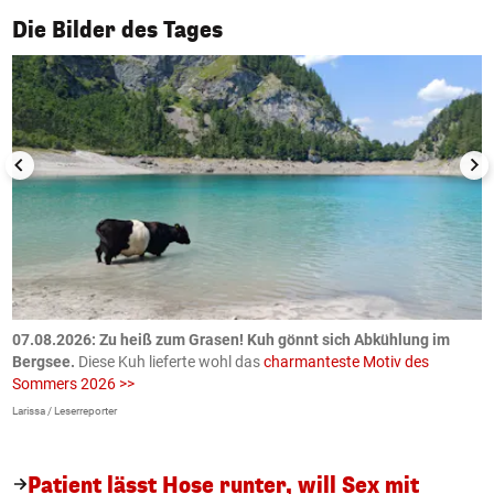
1/50
Die Bilder des Tages
ch
07.08.2026: Zu heiß zum Grasen! Kuh gönnt sich Abkühlung im
0
Bergsee.
Diese Kuh lieferte wohl das
charmanteste Motiv des
S
Sommers 2026 >>
a
>
Larissa / Leserreporter
zV
Patient lässt Hose runter, will Sex mit