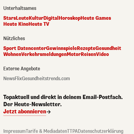
Unterhaltsames
Stars
Leute
Kultur
Digital
Horoskop
Heute Games
Heute Kino
Heute TV
Nützliches
Sport Datencenter
Gewinnspiele
Rezepte
Gesundheit
Wohnen
Verkehrsmeldungen
Motor
Reisen
Video
Externe Angebote
NewsFlix
Gesundheitstrends.com
Topaktuell und direkt in deinem Email-Postfach.
Der Heute-Newsletter.
Jetzt abonnieren
Impressum
Tarife & Mediadaten
TTPA
Datenschutzerklärung