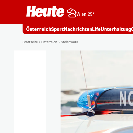
Wien 29°
Österreich
Sport
Nachrichten
Life
Unterhaltung
Startseite
Österreich
Steiermark