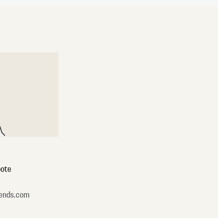
ote
ends.com