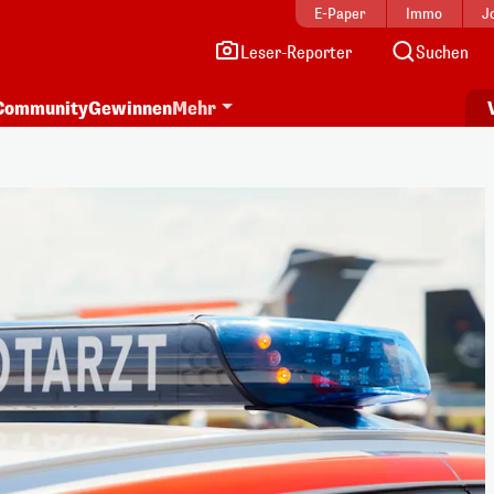
E-Paper
Immo
J
Leser-Reporter
Suchen
Community
Gewinnen
Mehr