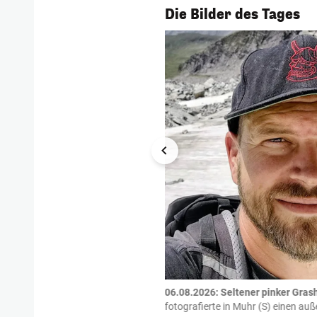
1/54
Die Bilder des Tages
tzte.
Zu einem tragischen
06.08.2026: Seltener pinker Grash
igen gekommen.
Bei einem Frontal-
fotografierte in Muhr (S) einen a