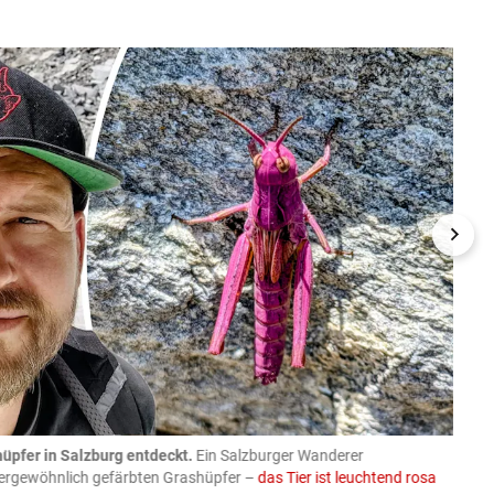
üpfer in Salzburg entdeckt.
Ein Salzburger Wanderer
05.08
ußergewöhnlich gefärbten Grashüpfer –
das Tier ist leuchtend rosa
schlie