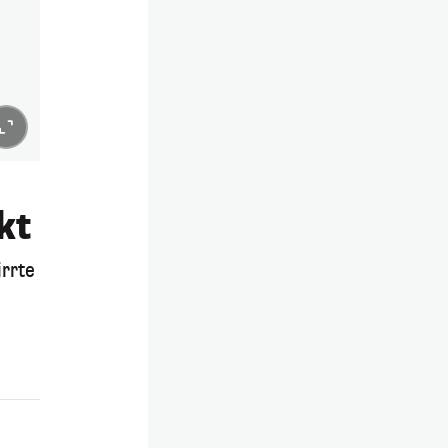
nkt
irrte