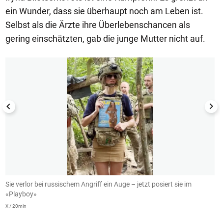
ein Wunder, dass sie überhaupt noch am Leben ist.
Selbst als die Ärzte ihre Überlebenschancen als
gering einschätzten, gab die junge Mutter nicht auf.
1/2
s
Sie verlor bei russischem Angriff ein Auge – jetzt posiert sie im
"
«Playboy»
i
A
X / 20min
Pl