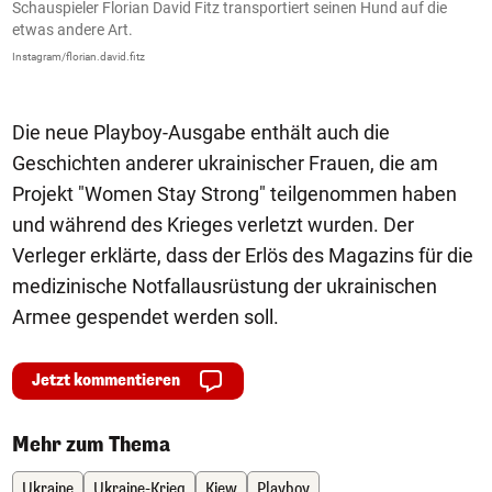
Schauspieler Florian David Fitz transportiert seinen Hund auf die
D
etwas andere Art.
L
Instagram/florian.david.fitz
In
Die neue Playboy-Ausgabe enthält auch die
Geschichten anderer ukrainischer Frauen, die am
Projekt "Women Stay Strong" teilgenommen haben
und während des Krieges verletzt wurden. Der
Verleger erklärte, dass der Erlös des Magazins für die
medizinische Notfallausrüstung der ukrainischen
Armee gespendet werden soll.
Jetzt kommentieren
Mehr zum Thema
Ukraine
Ukraine-Krieg
Kiew
Playboy