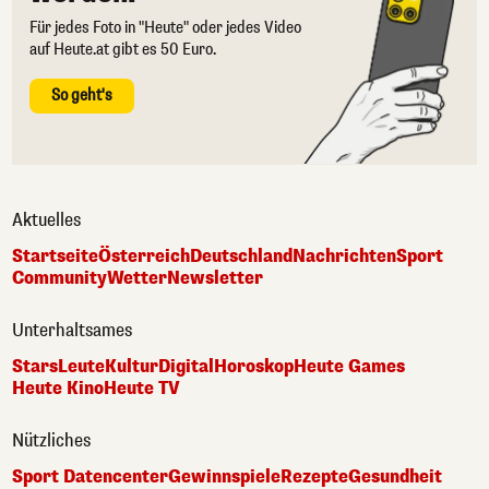
Für jedes Foto in "Heute" oder jedes Video
auf Heute.at gibt es 50 Euro.
So geht's
Aktuelles
Startseite
Österreich
Deutschland
Nachrichten
Sport
Community
Wetter
Newsletter
Unterhaltsames
Stars
Leute
Kultur
Digital
Horoskop
Heute Games
Heute Kino
Heute TV
Nützliches
Sport Datencenter
Gewinnspiele
Rezepte
Gesundheit