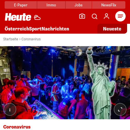
E-Paper
Immo
Jobs
NewsFlix
Arti
Österreich
Sport
Nachrichten
Neueste
Startseite
Coronavirus
i
Coronavirus