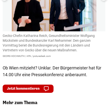
Gecko-Chefin Katharina Reich, Gesundheitsminister Wolfgang
G
Mückstein und Bundeskanzler Karl Nehammer: Den ganzen
b
Vormittag beriet die Bundesregierung mit den Ländern und
B
Vertretern von Gecko über die neuen Maßnahmen.
GE
GEORG HOCHMUTH / APA / picturedesk.com
Ob Wien mitzieht? Unklar. Der Bürgermeister hat für
14.00 Uhr eine Pressekonferenz anberaumt.
Jetzt kommentieren
Mehr zum Thema