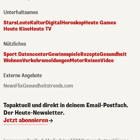
Unterhaltsames
Stars
Leute
Kultur
Digital
Horoskop
Heute Games
Heute Kino
Heute TV
Nützliches
Sport Datencenter
Gewinnspiele
Rezepte
Gesundheit
Wohnen
Verkehrsmeldungen
Motor
Reisen
Video
Externe Angebote
NewsFlix
Gesundheitstrends.com
Topaktuell und direkt in deinem Email-Postfach.
Der Heute-Newsletter.
Jetzt abonnieren