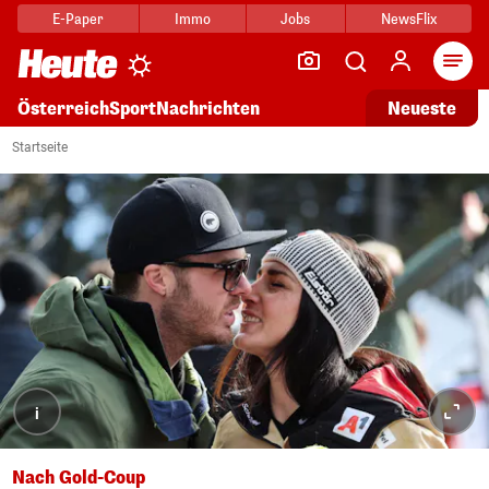
E-Paper
Immo
Jobs
NewsFlix
Arti
Österreich
Sport
Nachrichten
Neueste
Startseite
i
Nach Gold-Coup