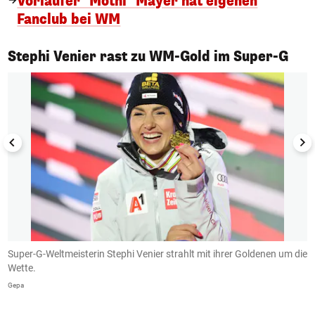
Vorläufer "Mothl" Mayer hat eigenen
Fanclub bei WM
1/5
Stephi Venier rast zu WM-Gold im Super-G
Super-G-Weltmeisterin Stephi Venier strahlt mit ihrer Goldenen um die
B
Wette.
G
Gepa