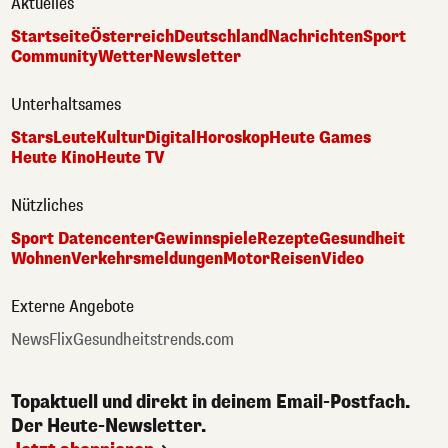
Aktuelles
Startseite
Österreich
Deutschland
Nachrichten
Sport
Community
Wetter
Newsletter
Unterhaltsames
Stars
Leute
Kultur
Digital
Horoskop
Heute Games
Heute Kino
Heute TV
Nützliches
Sport Datencenter
Gewinnspiele
Rezepte
Gesundheit
Wohnen
Verkehrsmeldungen
Motor
Reisen
Video
Externe Angebote
NewsFlix
Gesundheitstrends.com
Topaktuell und direkt in deinem Email-Postfach.
Der Heute-Newsletter.